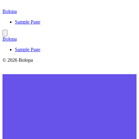
Skip
to
Bolopa
content
Sample Page
Bolopa
Sample Page
© 2026 Bolopa