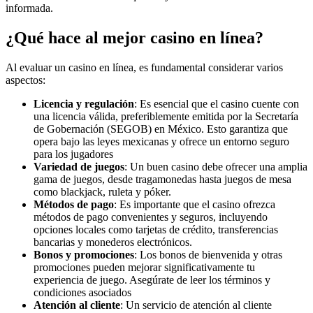
informada.​
¿Qué hace al mejor casino en línea?
Al evaluar un casino en línea, es fundamental considerar varios
aspectos:​
Licencia y regulación
: Es esencial que el casino cuente con
una licencia válida, preferiblemente emitida por la Secretaría
de Gobernación (SEGOB) en México. Esto garantiza que
opera bajo las leyes mexicanas y ofrece un entorno seguro
para los jugadores
Variedad de juegos
: Un buen casino debe ofrecer una amplia
gama de juegos, desde tragamonedas hasta juegos de mesa
como blackjack, ruleta y póker.​
Métodos de pago
: Es importante que el casino ofrezca
métodos de pago convenientes y seguros, incluyendo
opciones locales como tarjetas de crédito, transferencias
bancarias y monederos electrónicos.​
Bonos y promociones
: Los bonos de bienvenida y otras
promociones pueden mejorar significativamente tu
experiencia de juego. Asegúrate de leer los términos y
condiciones asociados
Atención al cliente
: Un servicio de atención al cliente