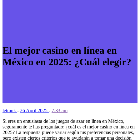
El mejor casino en línea en
México en 2025: ¿Cuál elegir?
letrank
-
26 April 2025
-
7:33 am
Si eres un entusiasta de los juegos de azar en línea en México,
seguramente te has preguntado: ¿cuál es el mejor casino en línea en
2025? La respuesta puede variar según tus preferencias personales,
pero existen ciertos criterios que te ayudarán a tomar una decisión