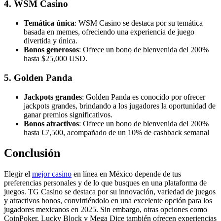
4. WSM Casino
Temática única
: WSM Casino se destaca por su temática
basada en memes, ofreciendo una experiencia de juego
divertida y única.​
Bonos generosos
: Ofrece un bono de bienvenida del 200%
hasta $25,000 USD.
5. Golden Panda
Jackpots grandes
: Golden Panda es conocido por ofrecer
jackpots grandes, brindando a los jugadores la oportunidad de
ganar premios significativos.
Bonos atractivos
: Ofrece un bono de bienvenida del 200%
hasta €7,500, acompañado de un 10% de cashback semanal
Conclusión
Elegir el
mejor casino
en línea en México depende de tus
preferencias personales y de lo que busques en una plataforma de
juegos. TG Casino se destaca por su innovación, variedad de juegos
y atractivos bonos, convirtiéndolo en una excelente opción para los
jugadores mexicanos en 2025. Sin embargo, otras opciones como
CoinPoker, Lucky Block y Mega Dice también ofrecen experiencias