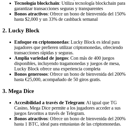
Tecnología blockchain
: Utiliza tecnología blockchain para
garantizar transacciones seguras y transparentes
Bonos atractivos
: Ofrece un bono de bienvenida del 150%
hasta $2,000 y un 33% de cashback semanal
2. Lucky Block
Enfoque en criptomonedas
: Lucky Block es ideal para
jugadores que prefieren utilizar criptomonedas, ofreciendo
transacciones rápidas y seguras.
Amplia variedad de juegos
: Con más de 400 juegos
disponibles, incluyendo tragamonedas y juegos de mesa,
Lucky Block ofrece una experiencia completa
Bonos generosos
: Ofrece un bono de bienvenida del 200%
hasta €25,000, acompañado de 50 giros gratis.​
3. Mega Dice
Accesibilidad a través de Telegram
: Al igual que TG
Casino, Mega Dice permite a los jugadores acceder a sus
juegos favoritos a través de Telegram.​
Bonos atractivos
: Ofrece un bono de bienvenida del 200%
hasta 1 BTC, ideal para entusiastas de las criptomonedas.​