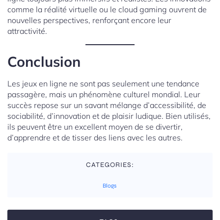
comme la réalité virtuelle ou le cloud gaming ouvrent de
nouvelles perspectives, renforçant encore leur
attractivité.
Conclusion
Les jeux en ligne ne sont pas seulement une tendance
passagère, mais un phénomène culturel mondial. Leur
succès repose sur un savant mélange d’accessibilité, de
sociabilité, d’innovation et de plaisir ludique. Bien utilisés,
ils peuvent être un excellent moyen de se divertir,
d’apprendre et de tisser des liens avec les autres.
CATEGORIES:
Blogs