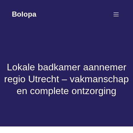
Skip
to
Bolopa
content
Lokale badkamer aannemer
regio Utrecht – vakmanschap
en complete ontzorging