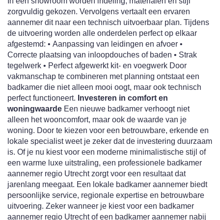
In een showroom worden indeling, materialen en stijl
zorgvuldig gekozen. Vervolgens vertaalt een ervaren
aannemer dit naar een technisch uitvoerbaar plan. Tijdens
de uitvoering worden alle onderdelen perfect op elkaar
afgestemd: • Aanpassing van leidingen en afvoer •
Correcte plaatsing van inloopdouches of baden • Strak
tegelwerk • Perfect afgewerkt kit- en voegwerk Door
vakmanschap te combineren met planning ontstaat een
badkamer die niet alleen mooi oogt, maar ook technisch
perfect functioneert.
Investeren in comfort en
woningwaarde
Een nieuwe badkamer verhoogt niet
alleen het wooncomfort, maar ook de waarde van je
woning. Door te kiezen voor een betrouwbare, erkende en
lokale specialist weet je zeker dat de investering duurzaam
is. Of je nu kiest voor een moderne minimalistische stijl of
een warme luxe uitstraling, een professionele badkamer
aannemer regio Utrecht zorgt voor een resultaat dat
jarenlang meegaat. Een lokale badkamer aannemer biedt
persoonlijke service, regionale expertise en betrouwbare
uitvoering. Zeker wanneer je kiest voor een badkamer
aannemer regio Utrecht of een badkamer aannemer nabij