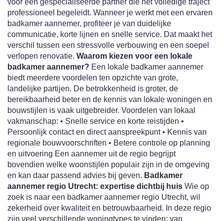
voor een gespecialiseerde partner die het volledige traject
professioneel begeleidt. Wanneer je werkt met een ervaren
badkamer aannemer, profiteer je van duidelijke
communicatie, korte lijnen en snelle service. Dat maakt het
verschil tussen een stressvolle verbouwing en een soepel
verlopen renovatie.
Waarom kiezen voor een lokale
badkamer aannemer?
Een lokale badkamer aannemer
biedt meerdere voordelen ten opzichte van grote,
landelijke partijen. De betrokkenheid is groter, de
bereikbaarheid beter en de kennis van lokale woningen en
bouwstijlen is vaak uitgebreider. Voordelen van lokaal
vakmanschap: • Snelle service en korte reistijden •
Persoonlijk contact en direct aanspreekpunt • Kennis van
regionale bouwvoorschriften • Betere controle op planning
en uitvoering Een aannemer uit de regio begrijpt
bovendien welke woonstijlen populair zijn in de omgeving
en kan daar passend advies bij geven.
Badkamer
aannemer regio Utrecht: expertise dichtbij huis
Wie op
zoek is naar een badkamer aannemer regio Utrecht, wil
zekerheid over kwaliteit en betrouwbaarheid. In deze regio
zijn veel verschillende woningtypes te vinden: van