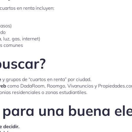
uartos en renta incluyen:
casos)
ido
 luz, gas, internet)
as comunes
uscar?
e
y grupos de “cuartos en renta” por ciudad.
web
como DadaRoom, Roomgo, Vivanuncios y Propiedades.co
onias residenciales o zonas estudiantiles.
 para una buena el
e decidir.