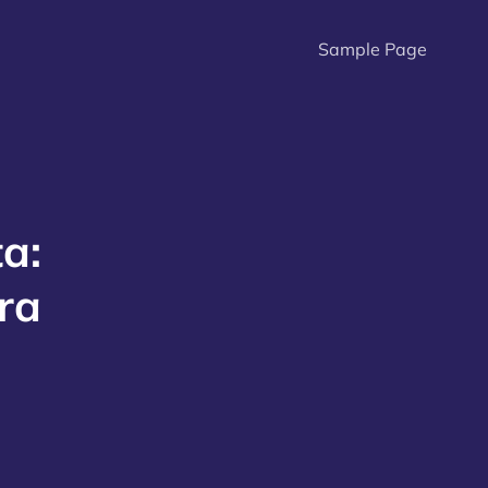
Sample Page
a:
ra